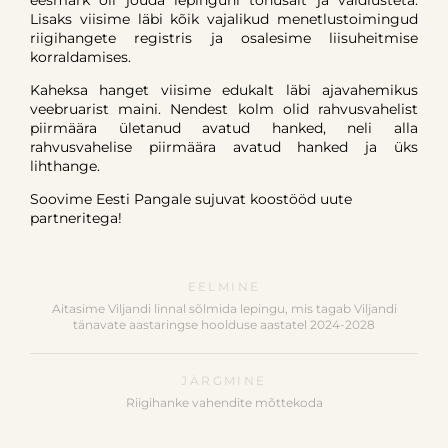
eesmärk oli jõuda lepinguni tõhusalt ja vaidlusteta.
Lisaks viisime läbi kõik vajalikud menetlustoimingud
riigihangete registris ja osalesime liisuheitmise
korraldamises.
Kaheksa hanget viisime edukalt läbi ajavahemikus
veebruarist maini. Nendest kolm olid rahvusvahelist
piirmäära ületanud avatud hanked, neli alla
rahvusvahelise piirmäära avatud hanked ja üks
lihthange.
Soovime Eesti Pangale sujuvat koostööd uute
partneritega!
EELMINE
Aitasime Viljandi linnal sõlmida lepingu, mis tagab Viljandi
tänavate aastaringse hoolduse aastatel 2024-2028
JÄRGMINE
Riigihanke vahendite mõttekoda