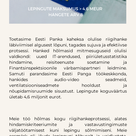
Toetasime Eesti Panka kaheksa olulise riigihanke
läbiviimisel algusest lõpuni, tagades sujuva ja efektiivse
protsessi. Hanked hõlmasid mitmesuguseid olulisi
valdkondi: uued IT-arendused, piiriületusstatistika
hindamine, reisiteenuste soetamine ja
Finantsinspektsioonile värbamispartneri leidmine.
Samuti parandasime Eesti Panga töökeskkonda,
hankides audio-video seadmeid,
ventilatsiooniseadmete hooldust ja
nõupidamisruumide sisustust. Lepingute koguväärtus
ületab 4,6 miljonit eurot.
Meie töö hõlmas kogu riigihankeprotsessi, alates
hindamiskriteeriumite ja vastavustingimuste
väljatöötamisest kuni lepingu sõlmimiseni. Meie