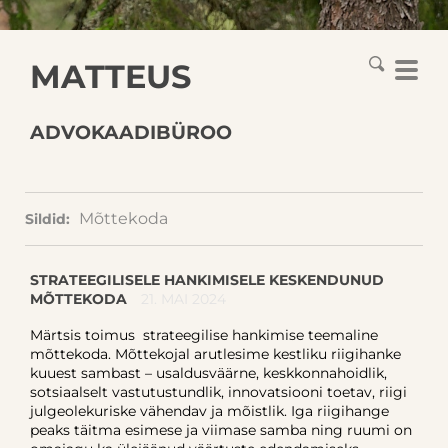
MATTEUS
ADVOKAADIBÜROO
Mõttekoda
Sildid:
STRATEEGILISELE HANKIMISELE KESKENDUNUD
MÕTTEKODA
21. MAI 2024
Märtsis toimus strateegilise hankimise teemaline
mõttekoda. Mõttekojal arutlesime kestliku riigihanke
kuuest sambast – usaldusväärne, keskkonnahoidlik,
sotsiaalselt vastutustundlik, innovatsiooni toetav, riigi
julgeolekuriske vähendav ja mõistlik. Iga riigihange
peaks täitma esimese ja viimase samba ning ruumi on