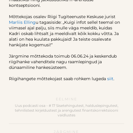
kontseptsiooni.
Mõttekojas osalev Riigi Tugiteenuste Keskuse jurist
Marliis Elling
u tagasiside: „Kuigi infot sellel teemal on
viimasel ajal palju, siis mulle väga meeldib, kuidas
Kadri oskab lihtsalt ja meeldivalt kõik kokku võtta. Ja
alati on hea kuulata pakkujaid! Ja teiste osalevate
hankijate kogemusi!“
Järgmine mõttekoda toimub 06.06.24 ja keskendub
riigihanke vahenditele nagu raamlepingud ja
dünaamiline hankesüsteem.
Riigihangete mõttekojast saab rohkem lugeda
siit
.
EELMINE
Uus podcasti osa - # 17 Sisetehingutest, halduslepingutest,
tehnilistest kirjeldustest ja arengutest finantskorrektsiooni
vaidlustes
JÄRGMINE