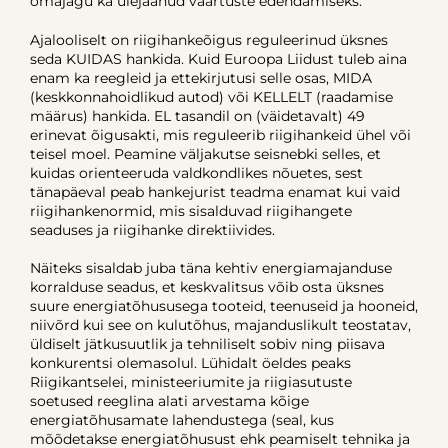
omajagu ka ülejäänud väärtuste edendamiseks.
Ajalooliselt on riigihankeõigus reguleerinud üksnes
seda KUIDAS hankida. Kuid Euroopa Liidust tuleb aina
enam ka reegleid ja ettekirjutusi selle osas, MIDA
(keskkonnahoidlikud autod) või KELLELT (raadamise
määrus) hankida. EL tasandil on (väidetavalt) 49
erinevat õigusakti, mis reguleerib riigihankeid ühel või
teisel moel. Peamine väljakutse seisnebki selles, et
kuidas orienteeruda valdkondlikes nõuetes, sest
tänapäeval peab hankejurist teadma enamat kui vaid
riigihankenormid, mis sisalduvad riigihangete
seaduses ja riigihanke direktiivides.
Näiteks sisaldab juba täna kehtiv energiamajanduse
korralduse seadus, et keskvalitsus võib osta üksnes
suure energiatõhususega tooteid, teenuseid ja hooneid,
niivõrd kui see on kulutõhus, majanduslikult teostatav,
üldiselt jätkusuutlik ja tehniliselt sobiv ning piisava
konkurentsi olemasolul. Lühidalt öeldes peaks
Riigikantselei, ministeeriumite ja riigiasutuste
soetused reeglina alati arvestama kõige
energiatõhusamate lahendustega (seal, kus
mõõdetakse energiatõhusust ehk peamiselt tehnika ja