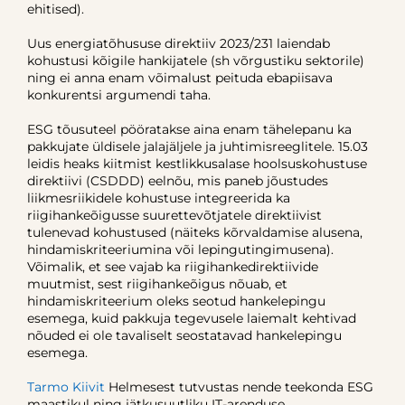
ehitised).
Uus energiatõhususe direktiiv 2023/231 laiendab
kohustusi kõigile hankijatele (sh võrgustiku sektorile)
ning ei anna enam võimalust peituda ebapiisava
konkurentsi argumendi taha.
ESG tõusuteel pööratakse aina enam tähelepanu ka
pakkujate üldisele jalajäljele ja juhtimisreeglitele. 15.03
leidis heaks kiitmist kestlikkusalase hoolsuskohustuse
direktiivi (CSDDD) eelnõu, mis paneb jõustudes
liikmesriikidele kohustuse integreerida ka
riigihankeõigusse suurettevõtjatele direktiivist
tulenevad kohustused (näiteks kõrvaldamise alusena,
hindamiskriteeriumina või lepingutingimusena).
Võimalik, et see vajab ka riigihankedirektiivide
muutmist, sest riigihankeõigus nõuab, et
hindamiskriteerium oleks seotud hankelepingu
esemega, kuid pakkuja tegevusele laiemalt kehtivad
nõuded ei ole tavaliselt seostatavad hankelepingu
esemega.
Tarmo Kiivit
Helmesest tutvustas nende teekonda ESG
maastikul ning jätkusuutliku IT-arenduse