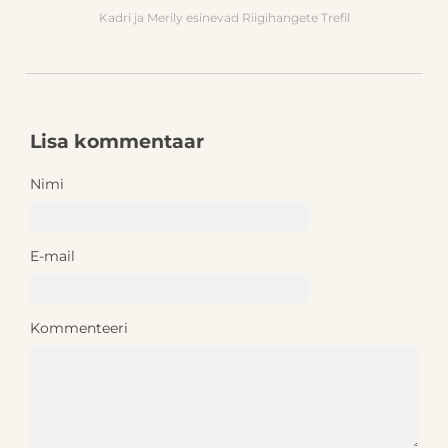
Kadri ja Merily esinevad Riigihangete Trefil
Lisa kommentaar
Nimi
E-mail
Kommenteeri