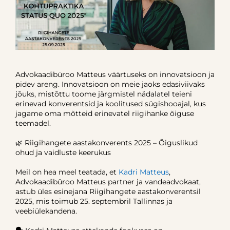
Advokaadibüroo Matteus väärtuseks on innovatsioon ja
pidev areng. Innovatsioon on meie jaoks edasiviivaks
jõuks, mistõttu toome järgmistel nädalatel teieni
erinevad konverentsid ja koolitused sügishooajal, kus
jagame oma mõtteid erinevatel riigihanke õiguse
teemadel.
🌿 Riigihangete aastakonverents 2025 – Õiguslikud
ohud ja vaidluste keerukus
Meil on hea meel teatada, et
Kadri Matteus
,
Advokaadibüroo Matteus partner ja vandeadvokaat,
astub üles esinejana Riigihangete aastakonverentsil
2025, mis toimub 25. septembril Tallinnas ja
veebiülekandena.