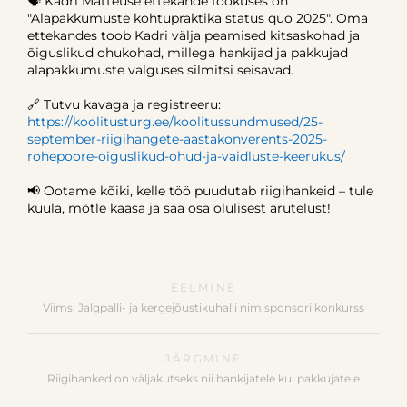
🗣 Kadri Matteuse ettekande fookuses on
"Alapakkumuste kohtupraktika status quo 2025". Oma
ettekandes toob Kadri välja peamised kitsaskohad ja
õiguslikud ohukohad, millega hankijad ja pakkujad
alapakkumuste valguses silmitsi seisavad.
🔗 Tutvu kavaga ja registreeru:
https://koolitusturg.ee/koolitussundmused/25-
september-riigihangete-aastakonverents-2025-
rohepoore-oiguslikud-ohud-ja-vaidluste-keerukus/
📢 Ootame kõiki, kelle töö puudutab riigihankeid – tule
kuula, mõtle kaasa ja saa osa olulisest arutelust!
EELMINE
Viimsi Jalgpalli- ja kergejõustikuhalli nimisponsori konkurss
JÄRGMINE
Riigihanked on väljakutseks nii hankijatele kui pakkujatele