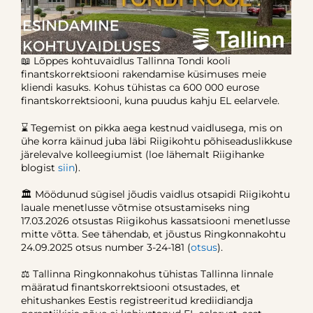
📖 Lõppes kohtuvaidlus Tallinna Tondi kooli
finantskorrektsiooni rakendamise küsimuses meie
kliendi kasuks. Kohus tühistas ca 600 000 eurose
finantskorrektsiooni, kuna puudus kahju EL eelarvele.
⌛ Tegemist on pikka aega kestnud vaidlusega, mis on
ühe korra käinud juba läbi Riigikohtu põhiseaduslikkuse
järelevalve kolleegiumist (loe lähemalt Riigihanke
blogist
siin
).
🏛️ Möödunud sügisel jõudis vaidlus otsapidi Riigikohtu
lauale menetlusse võtmise otsustamiseks ning
17.03.2026 otsustas Riigikohus kassatsiooni menetlusse
mitte võtta. See tähendab, et jõustus Ringkonnakohtu
24.09.2025 otsus number 3-24-181 (
otsus
).
⚖️ Tallinna Ringkonnakohus tühistas Tallinna linnale
määratud finantskorrektsiooni otsustades, et
ehitushankes Eestis registreeritud krediidiandja