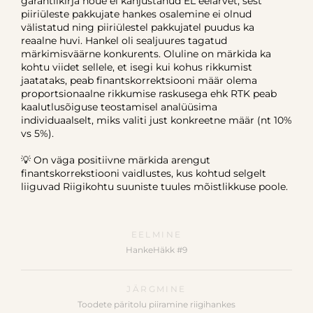
garantiikirja nõue ei kahjustanud EL eelarvet, sest
piiriüleste pakkujate hankes osalemine ei olnud
välistatud ning piiriülestel pakkujatel puudus ka
reaalne huvi. Hankel oli sealjuures tagatud
märkimisväärne konkurents. Oluline on märkida ka
kohtu viidet sellele, et isegi kui kohus rikkumist
jaatataks, peab finantskorrektsiooni määr olema
proportsionaalne rikkumise raskusega ehk RTK peab
kaalutlusõiguse teostamisel analüüsima
individuaalselt, miks valiti just konkreetne määr (nt 10%
vs 5%).
💡 On väga positiivne märkida arengut
finantskorrekstiooni vaidlustes, kus kohtud selgelt
liiguvad Riigikohtu suuniste tuules mõistlikkuse poole.
EELMINE
HankeHäkk #9
JÄRGMINE
Toodete päritolu piiramine riigihankes