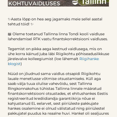
✨Aasta lõpp on hea aeg jagamaks meie sellel aastal
tehtud töid! ✨
📖 Oleme toetanud Tallinna linna Tondi kooli vaidluse
lahendamisel RTK vastu finantskorrektsiooni vaidluses.
Tegemist on pikka aega kestnud vaidlusega, mis on
ühe korra käinud juba läbi Riigikohtu põhiseaduslikkuse
järelevalve kolleegiumist (loe lähemalt
Riigihanke
blogist
)
Nüüd on jõudnud sama vaidlus otsapidi Riigikohtu
lauale menetlusse võtmise otsustamiseks. Küll aga
saab välja tuua olulise vahevõidu, sest Tallinna
Ringkonnakohus tühistas Tallinna linnale määratud
finantskorrektsiooni otsustades, et ehitushankes Eestis
registreeritud krediidiandja garantiikirja nõue ei
kahjustanud EL eelarvet, sest piiriüleste pakkujate
hankes osalemine ei olnud välistatud ning piiriülestel
pakkujatel puudus ka reaalne huvi. Hankel oli sealjuures