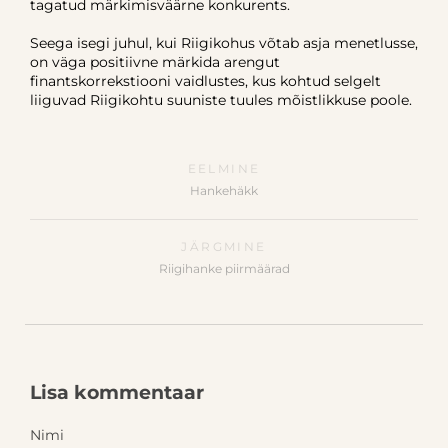
tagatud märkimisväärne konkurents.
Seega isegi juhul, kui Riigikohus võtab asja menetlusse,
on väga positiivne märkida arengut
finantskorrekstiooni vaidlustes, kus kohtud selgelt
liiguvad Riigikohtu suuniste tuules mõistlikkuse poole.
EELMINE
Hankehäkk
JÄRGMINE
Riigihanke piirmäärad
Lisa kommentaar
Nimi