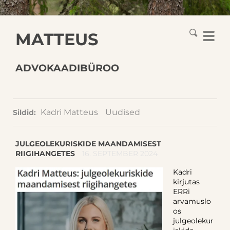
MATTEUS
ADVOKAADIBÜROO
Kadri Matteus
Uudised
Sildid:
JULGEOLEKURISKIDE MAANDAMISEST
RIIGIHANGETES
16. SEPTEMBER 2024
Kadri
kirjutas
ERRi
arvamuslo
os
julgeolekur