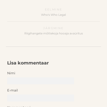
EELMINE
Who's Who Legal
JÄRGMINE
Riigihangete mõttekoja hooaja avaüritus
Lisa kommentaar
Nimi
E-mail