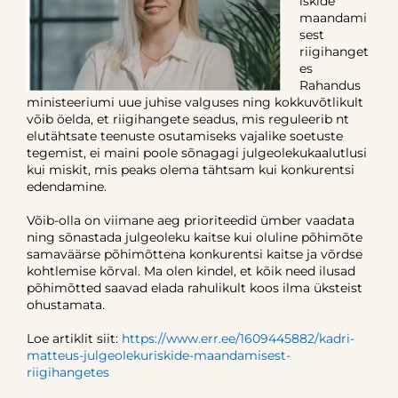
iskide
maandami
sest
riigihanget
es
Rahandus
ministeeriumi uue juhise valguses ning kokkuvõtlikult
võib öelda, et riigihangete seadus, mis reguleerib nt
elutähtsate teenuste osutamiseks vajalike soetuste
tegemist, ei maini poole sõnagagi julgeolekukaalutlusi
kui miskit, mis peaks olema tähtsam kui konkurentsi
edendamine.
Võib-olla on viimane aeg prioriteedid ümber vaadata
ning sõnastada julgeoleku kaitse kui oluline põhimõte
samaväärse põhimõttena konkurentsi kaitse ja võrdse
kohtlemise kõrval. Ma olen kindel, et kõik need ilusad
põhimõtted saavad elada rahulikult koos ilma üksteist
ohustamata.
Loe artiklit siit:
https://www.err.ee/1609445882/kadri-
matteus-julgeolekuriskide-maandamisest-
riigihangetes